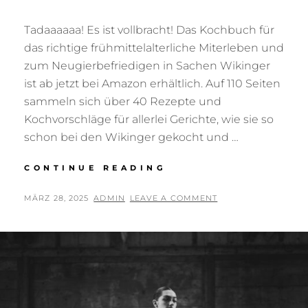
Tadaaaaaa! Es ist vollbracht! Das Kochbuch für
das richtige frühmittelalterliche Miterleben und
zum Neugierbefriedigen in Sachen Wikinger
ist ab jetzt bei Amazon erhältlich. Auf 110 Seiten
sammeln sich über 40 Rezepte und
Kochvorschläge für allerlei Gerichte, wie sie so
schon bei den Wikinger gekocht und …
SO
CONTINUE READING
KOCHTEN
SCHON
POSTED
BY
MÄRZ 28, 2025
ADMIN
LEAVE A COMMENT
DIE
ON
WIKINGER