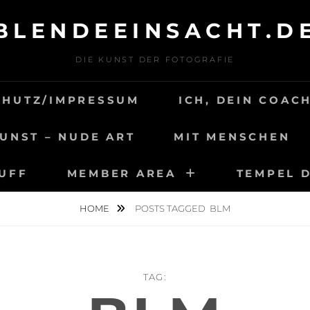
BLENDEEINSACHT.D
DIE KUNST DER FOTOGRAFIE
CHUTZ/IMPRESSUM
ICH, DEIN COAC
UNST – NUDE ART
MIT MENSCHEN
TUFF
MEMBER AREA
TEMPEL 
HOME
POSTS TAGGED
BLM
TAG: