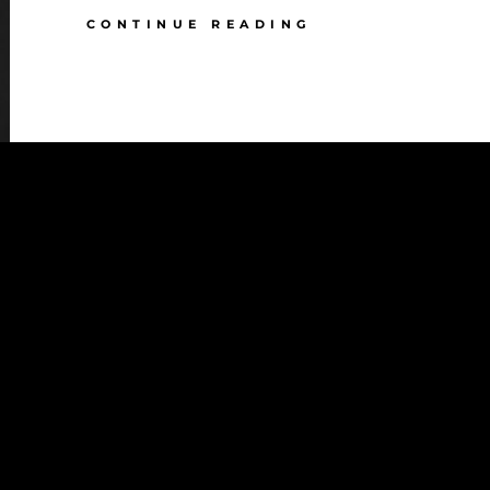
DIE
CONTINUE READING
FARBE
LILA…