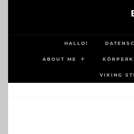
Skip
to
content
HALLO!
DATENS
ABOUT ME
KÖRPERK
VIKING S