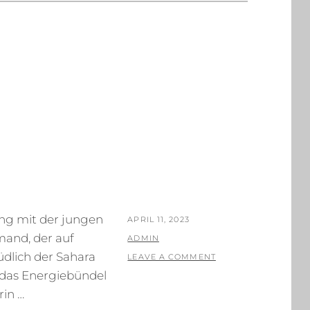
…
ing mit der jungen
POSTED
APRIL 11, 2023
mand, der auf
ON
BY
ADMIN
üdlich der Sahara
LEAVE A COMMENT
e das Energiebündel
rin …