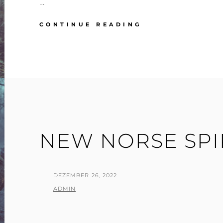
…
WIKINGER
CONTINUE READING
IM
UNTERHOLZ…
NEW NORSE SPI
POSTED
DEZEMBER 26, 2022
ON
BY
ADMIN