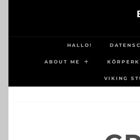
Skip
to
content
HALLO!
DATENS
ABOUT ME
KÖRPERK
VIKING S