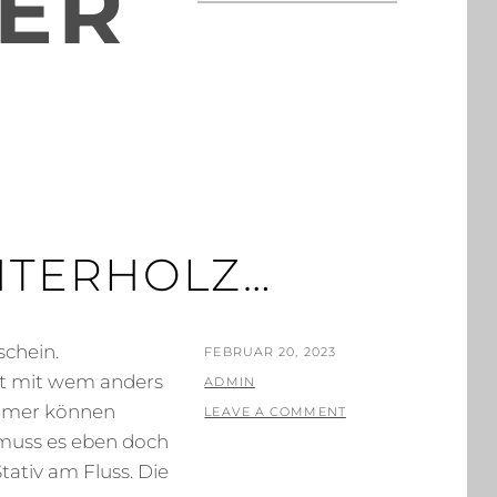
ER
NTERHOLZ…
schein.
POSTED
FEBRUAR 20, 2023
ht mit wem anders
ON
BY
ADMIN
 immer können
LEAVE A COMMENT
muss es eben doch
tativ am Fluss. Die