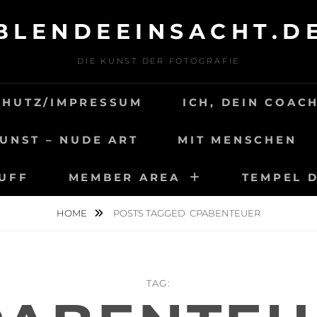
BLENDEEINSACHT.D
DIE KUNST DER FOTOGRAFIE
CHUTZ/IMPRESSUM
ICH, DEIN COAC
UNST – NUDE ART
MIT MENSCHEN
TUFF
MEMBER AREA
TEMPEL 
HOME
POSTS TAGGED
CPABENTEUER
TAG: