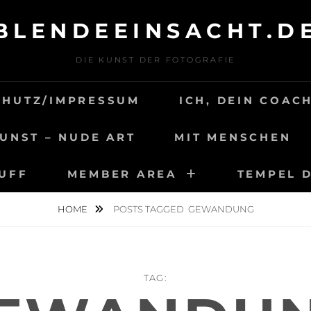
BLENDEEINSACHT.D
DIE KUNST DER FOTOGRAFIE
CHUTZ/IMPRESSUM
ICH, DEIN COAC
UNST – NUDE ART
MIT MENSCHEN
TUFF
MEMBER AREA
TEMPEL 
HOME
POSTS TAGGED
GEWANDUNG
TAG: