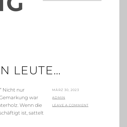
NG
N LEUTE…
“ Nicht nur
POSTED
MÄRZ 30, 2023
ie Gemarkung war
ON
BY
ADMIN
Unterholz. Wenn die
LEAVE A COMMENT
äftigt ist, sattelt