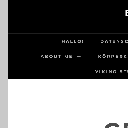
Skip
to
content
HALLO!
DATENS
ABOUT ME
KÖRPERK
VIKING S