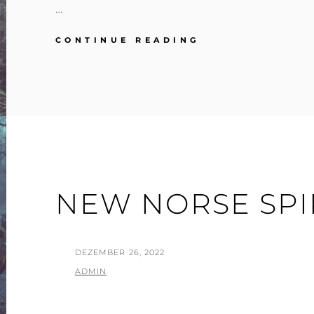
…
WIKINGER
CONTINUE READING
IM
UNTERHOLZ…
NEW NORSE SPI
POSTED
DEZEMBER 26, 2022
ON
BY
ADMIN