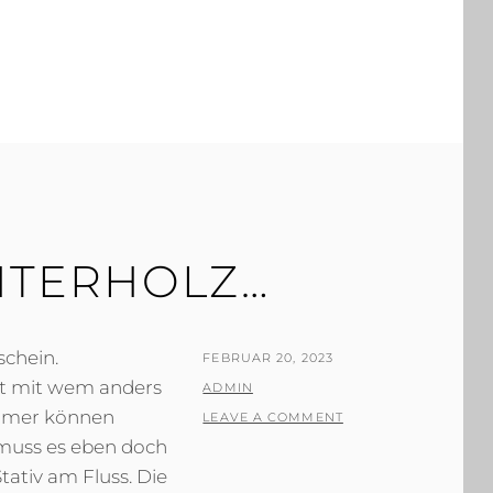
NTERHOLZ…
schein.
POSTED
FEBRUAR 20, 2023
ht mit wem anders
ON
BY
ADMIN
 immer können
LEAVE A COMMENT
muss es eben doch
tativ am Fluss. Die