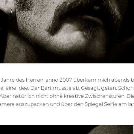
 Jahre des Herren, anno 2007 überkam mich abends be
 eine Idee. Der Bart musste ab. Gesagt, getan. Schon
 Aber natürlich nicht ohne kreative Zwischenstufen. Di
Kamera auszupacken und über den Spiegel Selfie am l