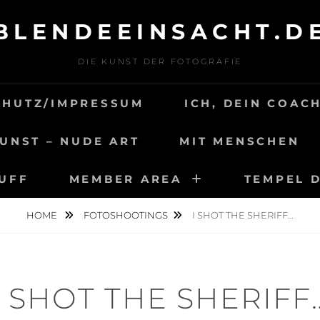
BLENDEEINSACHT.D
DIE KUNST DER FOTOGRAFIE
CHUTZ/IMPRESSUM
ICH, DEIN COAC
UNST – NUDE ART
MIT MENSCHEN
TUFF
MEMBER AREA
TEMPEL 
HOME
FOTOSHOOTINGS
I SHOT THE SHERIFF…
I SHOT THE SHERIFF