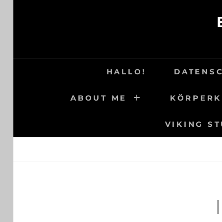
Skip
to
content
HALLO!
DATENS
ABOUT ME
KÖRPERK
VIKING S