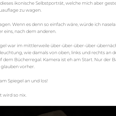
dieses ikonische Selbstporträt, welche mich aber ges
euauflage zu wagen.
 sagen. Wenn es denn so einfach wäre, würde ich nasela
er eins, nach dem anderen.
gel war im mittlerweile über-über-über-über-übernä
leuchtung, wie damals von oben, links und rechts an d
uf dem Bücherregal. Kamera ist eh am Start. Nur der 
 glauben vorher.
 am Spiegel an und los!
 wird so nix.