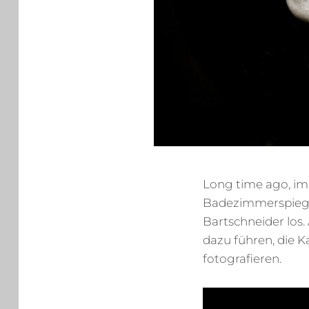
Long time ago, im
Badezimmerspiegel
Bartschneider los.
dazu führen, die 
fotografieren.