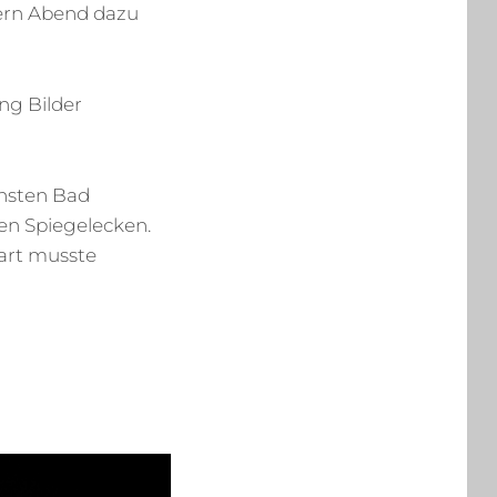
tern Abend dazu
ng Bilder
chsten Bad
en Spiegelecken.
Bart musste