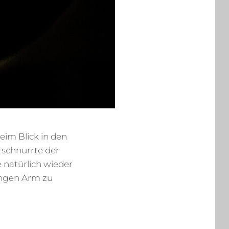
im Blick in den
 schnurrte der
e natürlich wieder
angen Arm zu