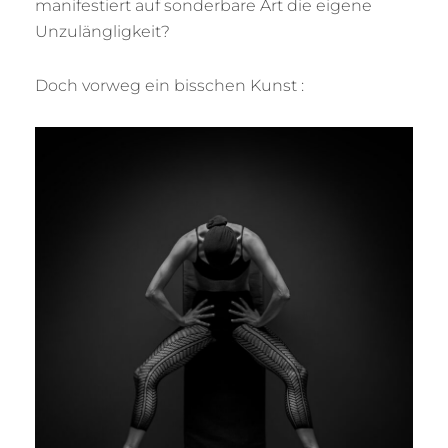
manifestiert auf sonderbare Art die eigene
Unzulängligkeit?
Doch vorweg ein bisschen Kunst :