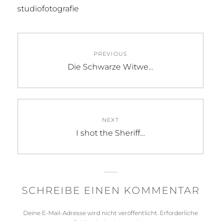
studiofotografie
Beitragsnavigation
PREVIOUS
Previous
Die Schwarze Witwe…
post:
NEXT
Next
I shot the Sheriff…
post:
SCHREIBE EINEN KOMMENTAR
Deine E-Mail-Adresse wird nicht veröffentlicht.
Erforderliche