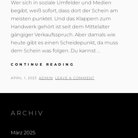
Wer sich in soziale Umfelder und Medien
begibt, weiß sofort, dass dort der Schein am
meisten punktet. Und das Klappern zum
Handwerk gehört ist seit dem Mittelalter
gängiger Verkaufsspruch. Aber damals wie
heute gibt es einen Scheidepunkt, da muss
dem Schein was folgen. Du kannst …
SCHADE,
CONTINUE READING
KLEINER
PFAU…
POSTED
BY
APRIL 1, 2023
ADMIN
LEAVE A COMMENT
ON
ARCHIV
März 2025