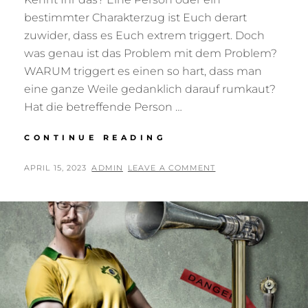
bestimmter Charakterzug ist Euch derart
zuwider, dass es Euch extrem triggert. Doch
was genau ist das Problem mit dem Problem?
WARUM triggert es einen so hart, dass man
eine ganze Weile gedanklich darauf rumkaut?
Hat die betreffende Person …
AUF
CONTINUE READING
EIN
WORT…
POSTED
BY
APRIL 15, 2023
ADMIN
LEAVE A COMMENT
ON