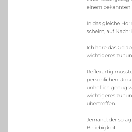
einem bekannten 
In das gleiche Ho
scheint, auf Nachr
Ich höre das Gelab
wichtigeres zu tun
Reflexartig müsst
persönlichen Umkre
unhöflich genug w
wichtigeres zu tun“
übertreffen.
Jemand, der so agi
Beliebigkeit