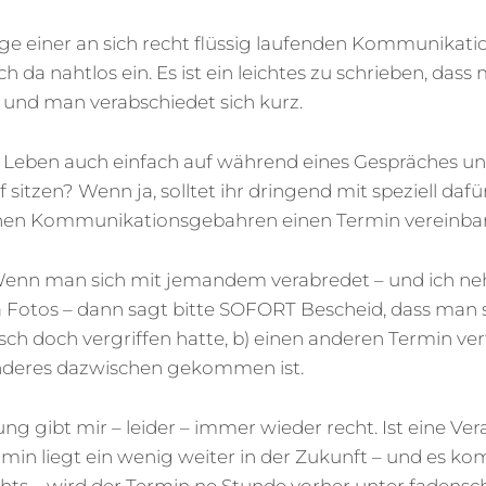
ge einer an sich recht flüssig laufenden Kommunikati
ch da nahtlos ein. Es ist ein leichtes zu schrieben, das
 und man verabschiedet sich kurz.
n Leben auch einfach auf während eines Gespräches un
sitzen? Wenn ja, solltet ihr dringend mit speziell daf
chen Kommunikationsgebahren einen Termin vereinba
Wenn man sich mit jemandem verabredet – und ich ne
 Fotos – dann sagt bitte SOFORT Bescheid, dass man s
ch doch vergriffen hatte, b) einen anderen Termin vert
nderes dazwischen gekommen ist.
g gibt mir – leider – immer wieder recht. Ist eine V
rmin liegt ein wenig weiter in der Zukunft – und es k
hts – wird der Termin ne Stunde vorher unter fadensc