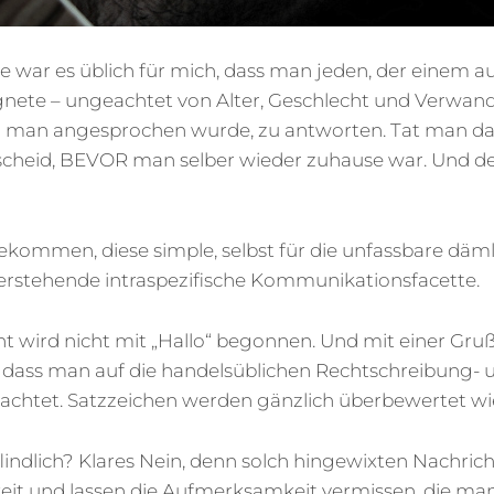
e war es üblich für mich, dass man jeden, der einem
nete – ungeachtet von Alter, Geschlecht und Verwand
man angesprochen wurde, zu antworten. Tat man das 
scheid, BEVOR man selber wieder zuhause war. Und de
ekommen, diese simple, selbst für die unfassbare däm
erstehende intraspezifische Kommunikationsfacette.
ht wird nicht mit „Hallo“ begonnen. Und mit einer Gru
dass man auf die handelsüblichen Rechtschreibung- 
chtet. Satzzeichen werden gänzlich überbewertet wie
lindlich? Klares Nein, denn solch hingewixten Nachri
keit und lassen die Aufmerksamkeit vermissen, die 