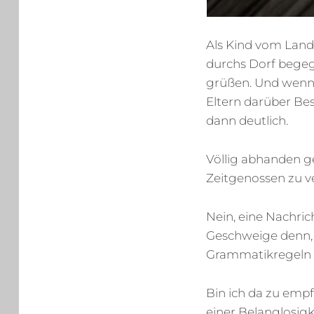
Als Kind vom Land
durchs Dorf begeg
grüßen. Und wenn 
Eltern darüber Be
dann deutlich.
Völlig abhanden g
Zeitgenossen zu v
Nein, eine Nachric
Geschweige denn, 
Grammatikregeln a
Bin ich da zu empf
einer Belanglosig