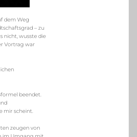
 auf dem Weg
tschaftsgrad – zu
nicht, wusste die
r Vortrag war
lichen
ßformel beendet.
und
 mir scheint.
chten zeugen von
man im Umgang mit