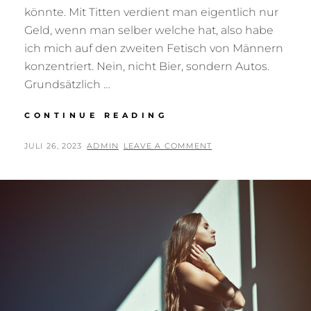
könnte. Mit Titten verdient man eigentlich nur
Geld, wenn man selber welche hat, also habe
ich mich auf den zweiten Fetisch von Männern
konzentriert. Nein, nicht Bier, sondern Autos.
Grundsätzlich …
OH,
CONTINUE READING
LORD,
WOULD
POSTED
BY
JULI 26, 2023
ADMIN
LEAVE A COMMENT
YOU
ON
BUY
ME…