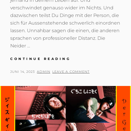
jemand in deinem Leben auf. Und
verschwindet genauso wider im Nichts. Und
dazwischen teilst Du Dinge mit der Person, die
sich für Aussenstehende schwerlich einordnen
lassen. Unnahbar sagen die einen, die anderen
sprachen von professioneller Distanz. Die
Neider …
AUS
CONTINUE READING
LAUTER
VERLEGENHEIT…
POSTED
BY
JUNI 14, 2023
ADMIN
LEAVE A COMMENT
ON