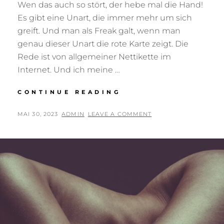
Wen das auch so stört, der hebe mal die Hand!
Es gibt eine Unart, die immer mehr um sich
greift. Und man als Freak galt, wenn man
genau dieser Unart die rote Karte zeigt. Die
Rede ist von allgemeiner Nettikette im
Internet. Und ich meine …
DIE
CONTINUE READING
NEUE
UNHÖFLICHKEIT…
POSTED
BY
MAI 30, 2023
ADMIN
LEAVE A COMMENT
ON