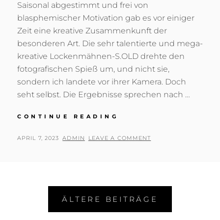
Saisonal abgestimmt und frei von
blasphemischer Motivation gab es vor einiger
Zeit eine kreative Zusammenkunft der
besonderen Art. Die sehr talentierte und mega-
kreative Lockenmähnen-S.OLD drehte den
fotografischen Spieß um, und nicht sie,
sondern ich landete vor ihrer Kamera. Doch
seht selbst. Die Ergebnisse sprechen nach …
AUF
CONTINUE READING
DEM
BERGE
POSTED
BY
APRIL 7, 2023
ADMIN
LEAVE A COMMENT
GOLGATHA…
ON
Beitragsnavigation
ÄLTERE BEITRÄGE