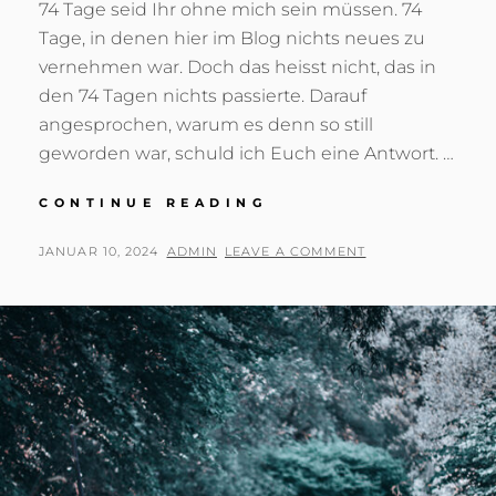
74 Tage seid Ihr ohne mich sein müssen. 74
Tage, in denen hier im Blog nichts neues zu
vernehmen war. Doch das heisst nicht, das in
den 74 Tagen nichts passierte. Darauf
angesprochen, warum es denn so still
geworden war, schuld ich Euch eine Antwort. …
LONG
CONTINUE READING
TIME
–
POSTED
BY
JANUAR 10, 2024
ADMIN
LEAVE A COMMENT
NO
ON
SEE