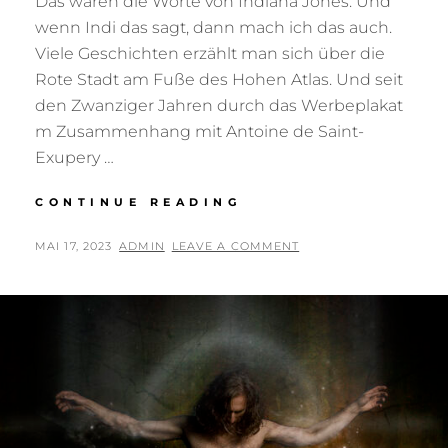
Das waren die Worte von Indiana Jones. Und
wenn Indi das sagt, dann mach ich das auch.
Viele Geschichten erzählt man sich über die
Rote Stadt am Fuße des Hohen Atlas. Und seit
den Zwanziger Jahren durch das Werbeplakat
m Zusammenhang mit Antoine de Saint-
Exupery …
WIR
CONTINUE READING
MÜSSEN
NACH
POSTED
BY
MAI 17, 2023
ADMIN
LEAVE A COMMENT
MARRAKESCH…
ON