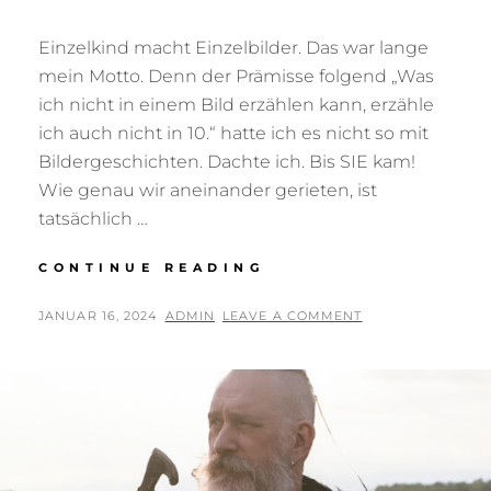
Einzelkind macht Einzelbilder. Das war lange
mein Motto. Denn der Prämisse folgend „Was
ich nicht in einem Bild erzählen kann, erzähle
ich auch nicht in 10.“ hatte ich es nicht so mit
Bildergeschichten. Dachte ich. Bis SIE kam!
Wie genau wir aneinander gerieten, ist
tatsächlich …
DAS
CONTINUE READING
GESETZ
DER
POSTED
BY
JANUAR 16, 2024
ADMIN
LEAVE A COMMENT
SERIE…
ON