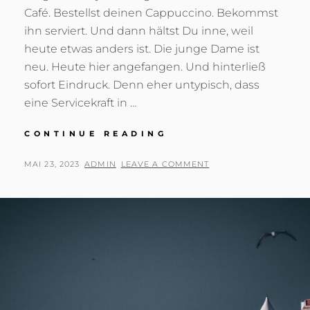
Café. Bestellst deinen Cappuccino. Bekommst
ihn serviert. Und dann hältst Du inne, weil
heute etwas anders ist. Die junge Dame ist
neu. Heute hier angefangen. Und hinterließ
sofort Eindruck. Denn eher untypisch, dass
eine Servicekraft in …
EIN
CONTINUE READING
CAPPUCCINO,
BITTE…
POSTED
BY
MAI 23, 2023
ADMIN
LEAVE A COMMENT
ON