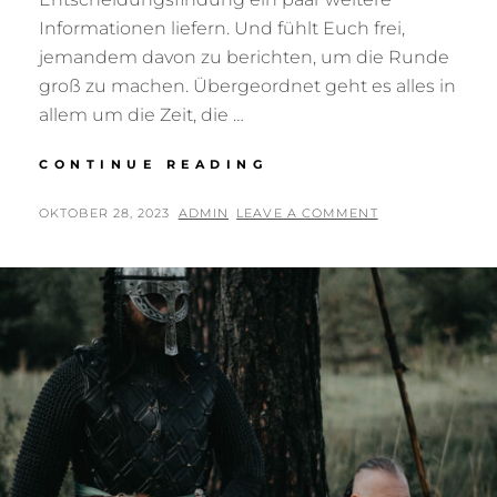
Informationen liefern. Und fühlt Euch frei,
jemandem davon zu berichten, um die Runde
groß zu machen. Übergeordnet geht es alles in
allem um die Zeit, die …
HARZER
CONTINUE READING
WALL
2024
POSTED
BY
OKTOBER 28, 2023
ADMIN
LEAVE A COMMENT
ON