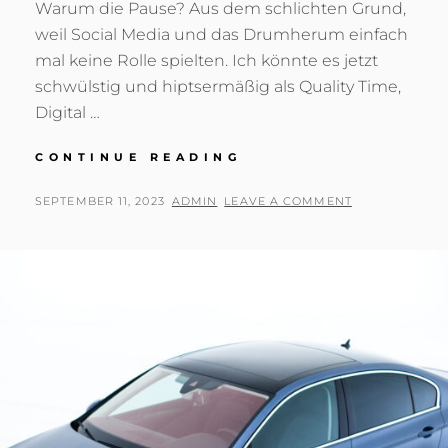
Warum die Pause? Aus dem schlichten Grund,
weil Social Media und das Drumherum einfach
mal keine Rolle spielten. Ich könnte es jetzt
schwülstig und hiptsermäßig als Quality Time,
Digital …
WENN
CONTINUE READING
DER
JARL
POSTED
BY
SEPTEMBER 11, 2023
ADMIN
LEAVE A COMMENT
AUS
ON
DEN
BERGEN…